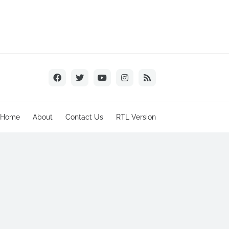
Home
About
Contact Us
RTL Version